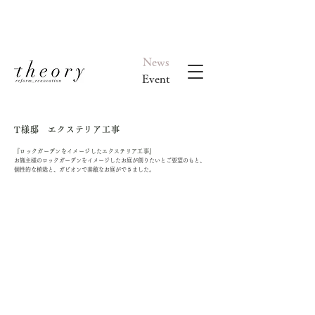
News
​Event
T様邸 エクステリア工事
『ロックガーデンをイメージしたエクステリア工事』
​お施主様のロックガーデンをイメージしたお庭が創りたいとご要望のもと、
>
個性的な植栽と、ガビオンで素敵なお庭ができました。