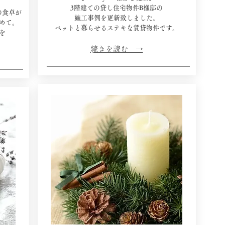
3階建ての貸し住宅物件B様邸の
の食卓が
施工事例を更新致しました。
めて。
​ペットと暮らせるステキな賃貸物件です。
を
​続きを読む →​