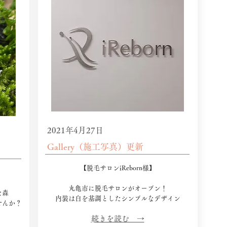
2021年4月27日
Gallery（施工写真）更新
【脱毛サロンiReborn様】
​丸亀市に脱毛サロンがオープン！
な森
内装は白を基調としたシンプルなデザイン
せんか？
​続きを読む →​