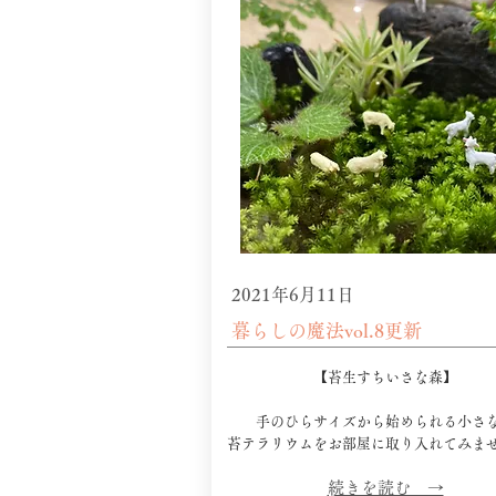
2021年6月11日
暮らしの魔法vol.8更新
【苔生すちいさな森】
手のひらサイズから始められる小さ
​苔テラリウムをお部屋に取り入れてみま
​続きを読む →​