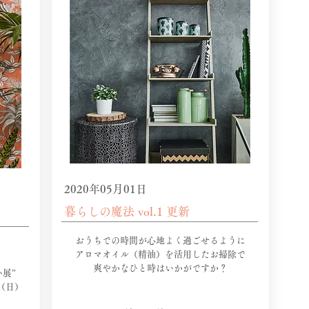
2020年05月01日
暮らしの魔法 vol.1 更新
おうちでの時間が心地よく過ごせるように
アロマオイル（精油）を活用したお掃除で
​爽やかなひと時はいかがですか？
展”
日（日）