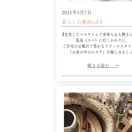
2021年1月7日
暮らしの魔法vol.5
​【充実したバスタイムで身体も心も解き
温泉（スパ）に行くかわりに、
ご自宅のお風呂で豊かなリラックスタイ
​『お家の中のエステ』を愉しみまし
​続きを読む →​