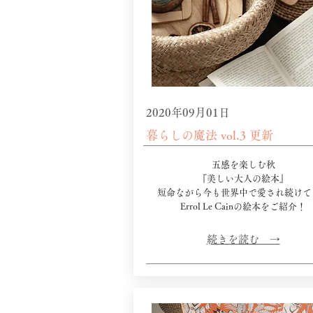
2020年09月01日
暮らしの魔法 vol.3 更新
五感を楽しむ秋
『美しい大人の絵本』
​短命ながら今も世界中で愛され続けて
Errol Le Cainの絵本をご紹介！
​続きを読む →​