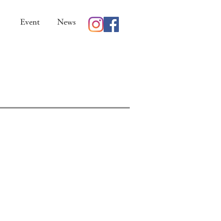
​Event
News